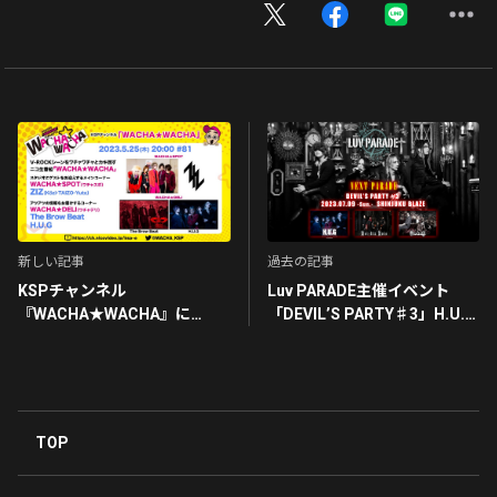
新しい記事
過去の記事
KSPチャンネル
Luv PARADE主催イベント
『WACHA★WACHA』に
「DEVIL’S PARTY♯3」H.U.G
H.U.Gのコメント出演が決
オフィシャル先行受付は本日
定！
23時59分まで！
TOP