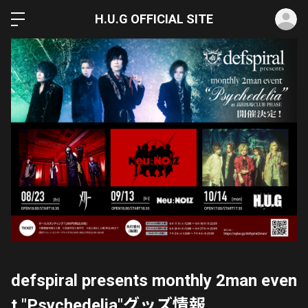
ロ
H.U.G OFFICIAL SITE
defspiral presents monthly 2man even
t "Psychedelia"グッズ情報