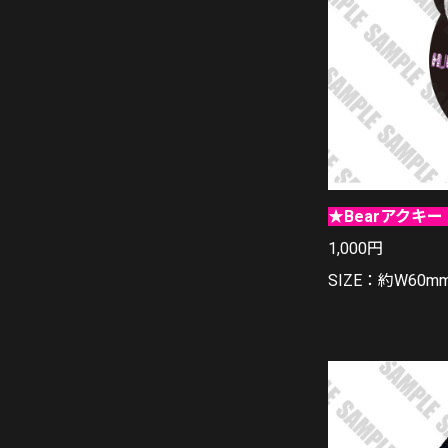
★Bearアクキー H.U
1,000円
SIZE：約W60m