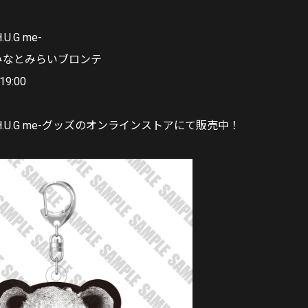
H.U.G me-
浜みなとみらいブロンテ
9:00
2024-H.U.G me-グッズのオンラインストアにて販売中！