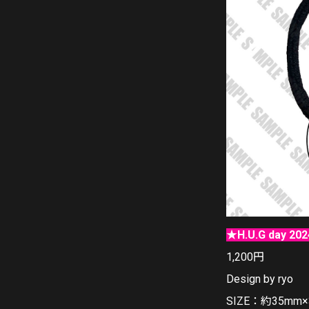
★H.U.G day 
1,200円
Design by ryo
SIZE：約35mm