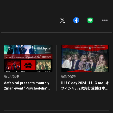
新しい記事
過去の記事
defspiral presents monthly
H.U.G day 2024-H.U.G me- オ
2man event “Psychedelia”に
フィシャル2次先行受付は本日
H.U.Gの出演が決定！
5月12日(日)23:59まで！