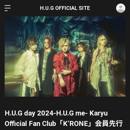
ロ
H.U.G OFFICIAL SITE
H.U.G day 2024-H.U.G me- Karyu
Official Fan Club「K’RONE」会員先行