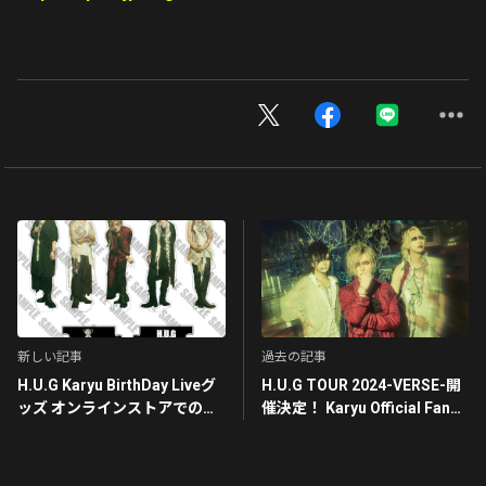
新しい記事
過去の記事
H.U.G Karyu BirthDay Liveグ
H.U.G TOUR 2024-VERSE-開
ッズ オンラインストアでの販
催決定！ Karyu Official Fan
売開始！
Club「K’RONE」VIP/ベーシ
ック 会員先行受付開始！！