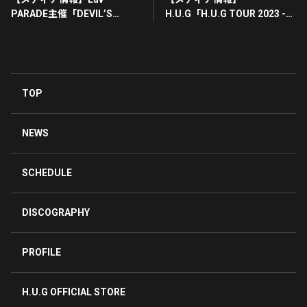
PARADE主催「DEVIL’S
H.U.G「H.U.G TOUR 2023 -
PARTY♯3」＠新宿BLAZEラ
LOVE THAT NEVER ENDS-」
イブレポートが掲載！
＠白金高輪 SELENE b2ライブ
レポートが掲載！
TOP
NEWS
SCHEDULE
DISCOGRAPHY
PROFILE
H.U.G OFFICIAL STORE