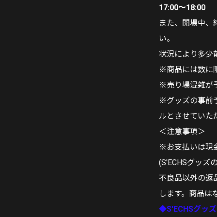
17:00～18:00
また、開場中、
い。
状況により多少
※商品には数に
※売り場混雑が
※グッズの事前
ルとさせていた
＜注意事項＞
※お支払いは現
(S'ECHSグ
不良品以外の返
します。商品は
◆S'ECHSグ