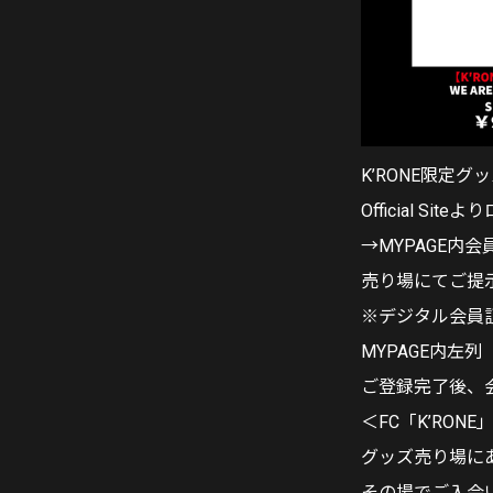
K’RONE限定
Official Sit
→MYPAGE
売り場にてご提
※デジタル会員
MYPAGE内左
ご登録完了後、
＜FC「K’RON
グッズ売り場に
その場でご入会い