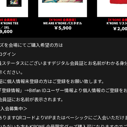
グッズを会場にてご購入希望の方は
eよりログイン
内会員ステータスにございますデジタル会員証とお名前がわかる身
示ください。
証に個人情報未登録の方はご登録をお願い致します。
列「登録情報」→Bitfan IDユーザー情報より個人情報のご登録
会員証にお名前が表示されます。
E」入会募集中＞
ありますQRコードよりVIPまたはベーシックにご入会いただけ
ただいた方もK’RONE 会員限定グッズ購入可になりますので